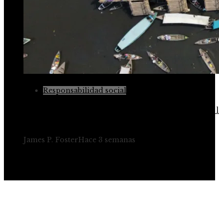
Responsabilidad social
Cooperativas resilientes y suelos regenerativos en l
agricultura de Benín
James P. Foster
Hace 3 semanas
Información