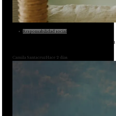
Responsabilidad social
La conferencia de Estocolmo y su contribución a la
sostenibilidad global
Camila Santacruz
Hace 2 días