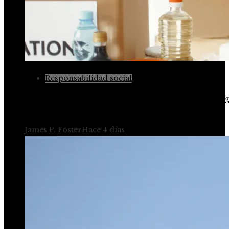
Responsabilidad social
Las 15 donaciones individuales más grandes y su le
en ciencia, cultura y tecnología
James P. Foster
Hace 4 días