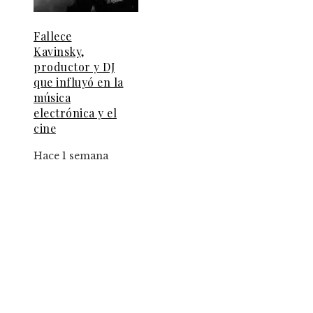
Fallece
Kavinsky,
productor y DJ
que influyó en la
música
electrónica y el
cine
Hace 1 semana
Información
Contacto
Política de Privacidad y Protección de Datos
Marco Legal del Sitio y Normas de Uso
Quiénes somos