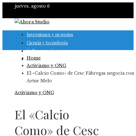
jueves, agosto 6
Inversiones y negocios
Ciencia y tecnología
Cultura y ocio
Home
Responsabilidad social
Activismo y ONG
El «Calcio Como» de Cesc Fàbregas negocia con
Artur Melo
Activismo y ONG
El «Calcio
Como» de Cesc