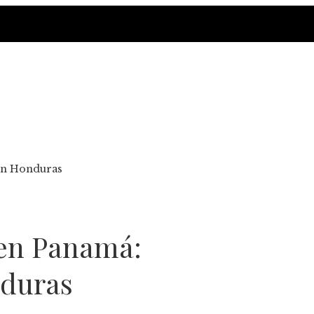
 en Honduras
 en Panamá:
nduras