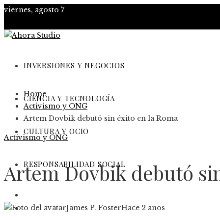
viernes, agosto 7
INVERSIONES Y NEGOCIOS
Home
CIENCIA Y TECNOLOGÍA
Activismo y ONG
Artem Dovbik debutó sin éxito en la Roma
CULTURA Y OCIO
Activismo y ONG
RESPONSABILIDAD SOCIAL
Artem Dovbik debutó sin
Inversiones y negocios
Ciencia y tecnología
James P. Foster
Hace 2 años