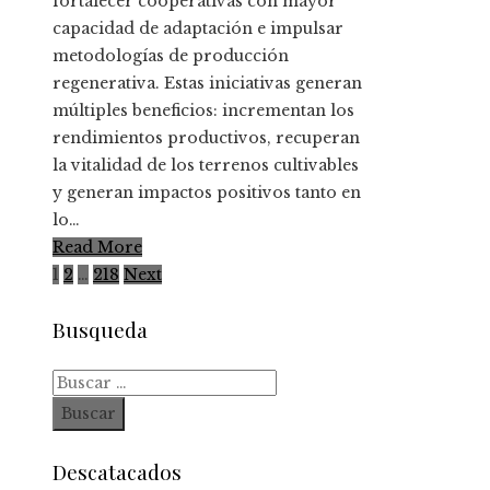
fortalecer cooperativas con mayor
capacidad de adaptación e impulsar
metodologías de producción
regenerativa. Estas iniciativas generan
múltiples beneficios: incrementan los
rendimientos productivos, recuperan
la vitalidad de los terrenos cultivables
y generan impactos positivos tanto en
lo…
Read More
Paginación
1
2
…
218
Next
de
Busqueda
entradas
Buscar:
Descatacados