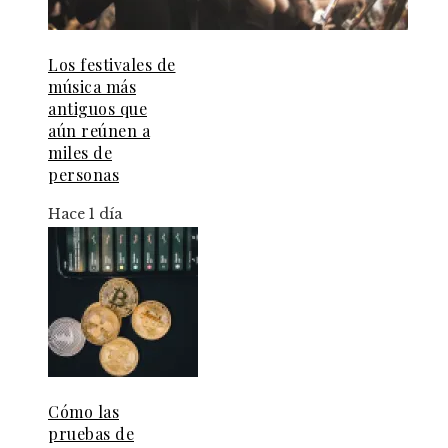
Los festivales de
música más
antiguos que
aún reúnen a
miles de
personas
Hace 1 día
Cómo las
pruebas de