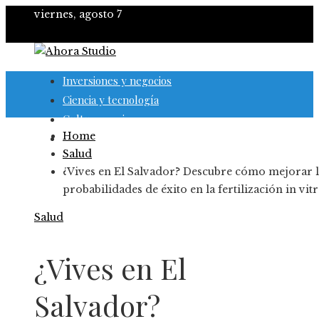
viernes, agosto 7
Inversiones y negocios
Ciencia y tecnología
Cultura y ocio
Home
Responsabilidad social
Salud
¿Vives en El Salvador? Descubre cómo mejorar l
probabilidades de éxito en la fertilización in vit
Salud
¿Vives en El
Salvador?