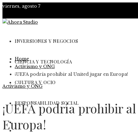
viernes, agosto 7
INVERSIONES Y NEGOCIOS
Home
CIENCIA Y TECNOLOGÍA
Activismo y ONG
¡UEFA podría prohibir al United jugar en Europa!
CULTURA Y OCIO
Activismo y ONG
RESPONSABILIDAD SOCIAL
¡UEFA podría prohibir al
Europa!
Inversiones y negocios
Ciencia y tecnología