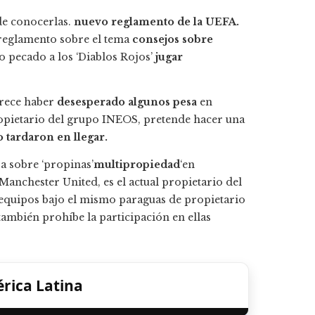
de conocerlas.
nuevo reglamento de la UEFA.
reglamento sobre el tema
consejos sobre
 pecado a los ‘Diablos Rojos’
jugar
arece haber
desesperado algunos pesa
en
opietario del grupo INEOS, pretende hacer una
 tardaron en llegar.
a sobre ‘propinas’
multipropiedad
‘en
nchester United, es el actual propietario del
 equipos bajo el mismo paraguas de propietario
también prohíbe la participación en ellas
rica Latina