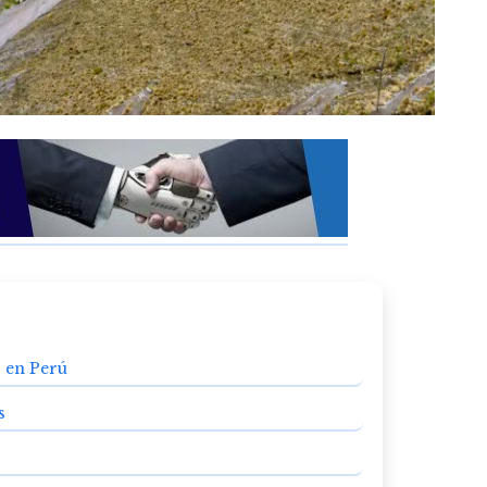
 en Perú
s