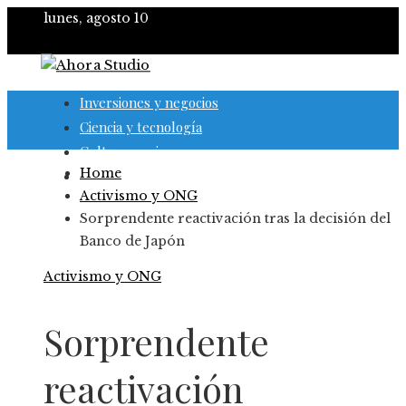
lunes, agosto 10
Inversiones y negocios
Ciencia y tecnología
Cultura y ocio
Home
Responsabilidad social
Activismo y ONG
Sorprendente reactivación tras la decisión del
Banco de Japón
Activismo y ONG
Sorprendente
reactivación