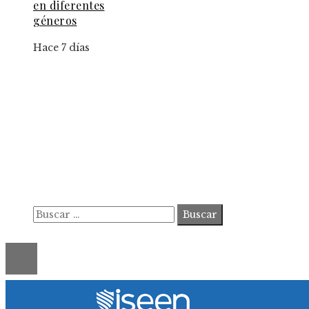
en diferentes
géneros
Hace 7 días
Información
Contacto
Política de Privacidad y Protección de Datos
Marco Legal del Sitio y Normas de Uso
Quiénes somos
Buscar:
© 2020 ahorastudio. All Right Reserved.