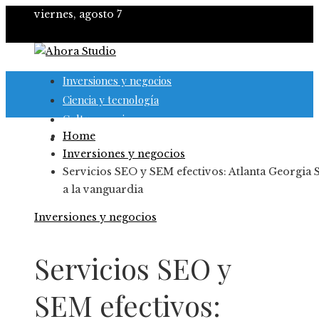
viernes, agosto 7
Inversiones y negocios
Ciencia y tecnología
Cultura y ocio
Home
Responsabilidad social
Inversiones y negocios
Servicios SEO y SEM efectivos: Atlanta Georgia
a la vanguardia
Inversiones y negocios
Servicios SEO y
SEM efectivos: