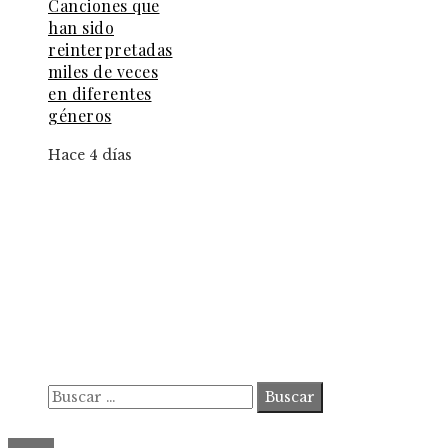
Canciones que
han sido
reinterpretadas
miles de veces
en diferentes
géneros
Hace 4 días
Información
Contacto
Política de Privacidad y Protección de Datos
Marco Legal del Sitio y Normas de Uso
Quiénes somos
Buscar:
© 2020 ahorastudio. All Right Reserved.