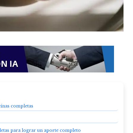
eínas completas
etas para lograr un aporte completo