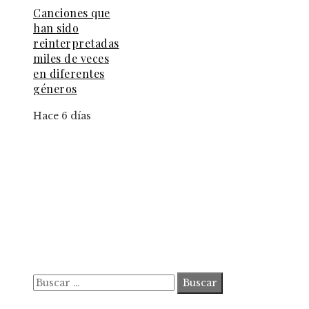
Canciones que
han sido
reinterpretadas
miles de veces
en diferentes
géneros
Hace 6 días
Información
Contacto
Política de Privacidad y Protección de Datos
Marco Legal del Sitio y Normas de Uso
Quiénes somos
Buscar:
© 2020 ahorastudio. All Right Reserved.