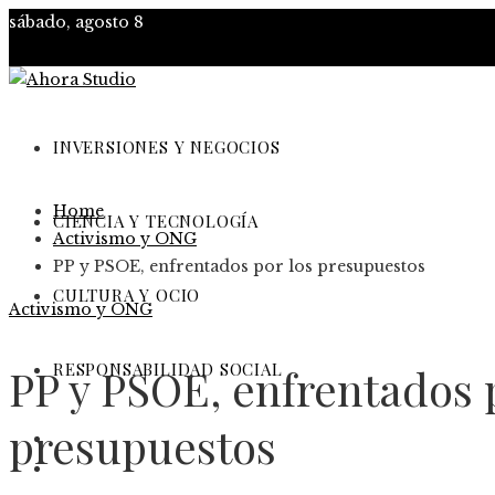
sábado, agosto 8
INVERSIONES Y NEGOCIOS
Home
CIENCIA Y TECNOLOGÍA
Activismo y ONG
PP y PSOE, enfrentados por los presupuestos
CULTURA Y OCIO
Activismo y ONG
RESPONSABILIDAD SOCIAL
PP y PSOE, enfrentados 
presupuestos
Inversiones y negocios
Ciencia y tecnología