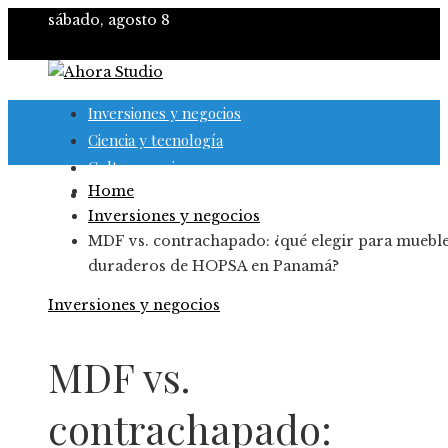
sábado, agosto 8
Inversiones y negocios
Ciencia y tecnología
Cultura y ocio
Home
Responsabilidad social
Inversiones y negocios
MDF vs. contrachapado: ¿qué elegir para muebl
duraderos de HOPSA en Panamá?
Inversiones y negocios
MDF vs.
contrachapado: