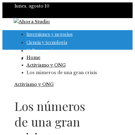
lunes, agosto 10
Inversiones y negocios
Ciencia y tecnología
Cultura y ocio
Home
Responsabilidad social
Activismo y ONG
Los números de una gran crisis
Activismo y ONG
Los números
de una gran