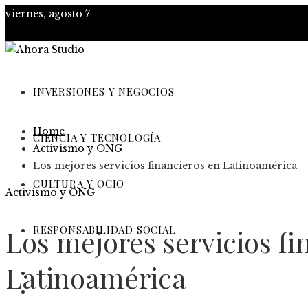
viernes, agosto 7
INVERSIONES Y NEGOCIOS
Home
CIENCIA Y TECNOLOGÍA
Activismo y ONG
Los mejores servicios financieros en Latinoamérica
CULTURA Y OCIO
Activismo y ONG
RESPONSABILIDAD SOCIAL
Los mejores servicios fi
Latinoamérica
Inversiones y negocios
Ciencia y tecnología