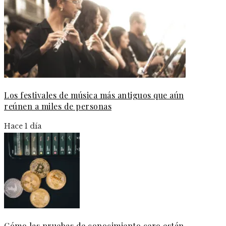
Los festivales de música más antiguos que aún
reúnen a miles de personas
Hace 1 día
Cómo las pruebas de conocimiento cero están