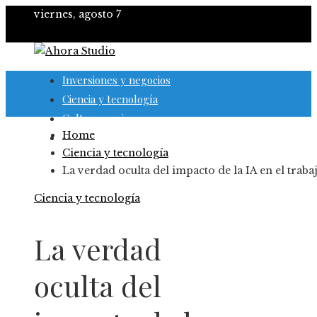
viernes, agosto 7
Inversiones y negocios
Ciencia y tecnología
Cultura y ocio
Home
Responsabilidad social
Ciencia y tecnología
La verdad oculta del impacto de la IA en el traba
Ciencia y tecnología
La verdad
oculta del