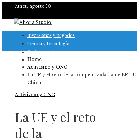
lunes, agosto 10
Inversiones y negocios
Ciencia y tecnología
Cultura y ocio
Home
Responsabilidad social
Activismo y ONG
La UE y el reto de la competitividad ante EE.UU.
China
Activismo y ONG
La UE y el reto
de la