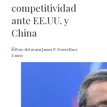
competitividad
ante EE.UU. y
China
James P. Foster
Hace
2 años