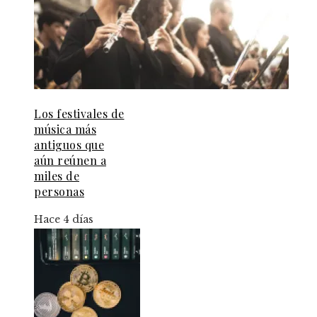
Los festivales de
música más
antiguos que
aún reúnen a
miles de
personas
Hace 4 días