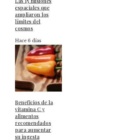
Las 15 misiones
espaciales que
ampliaron los
límites del
cosmos
Hace 6 días
Beneficios de la
vitamina C y
alimentos
recomendados
para aumentar
su ingesta