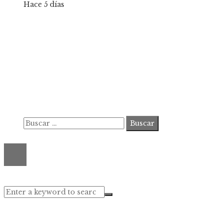
Hace 5 días
Información
Contacto
Política de Privacidad y Protección de Datos
Marco Legal del Sitio y Normas de Uso
Quiénes somos
Buscar:
© 2020 ahorastudio. All Right Reserved.