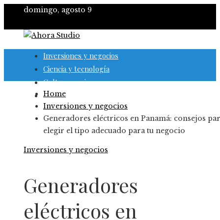
domingo, agosto 9
Inversiones y negocios
Ciencia y tecnología
Cultura y ocio
Home
Responsabilidad social
Inversiones y negocios
Generadores eléctricos en Panamá: consejos pa
elegir el tipo adecuado para tu negocio
Inversiones y negocios
Generadores
eléctricos en