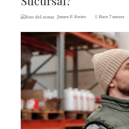
Sucursal?
James P. Foster
Hace 7 meses