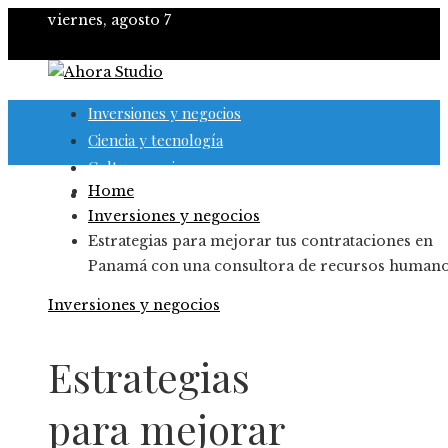
viernes, agosto 7
Inversiones y negocios
Ciencia y tecnología
Cultura y ocio
Home
Responsabilidad social
Inversiones y negocios
Estrategias para mejorar tus contrataciones en
Panamá con una consultora de recursos human
Inversiones y negocios
Estrategias
para mejorar