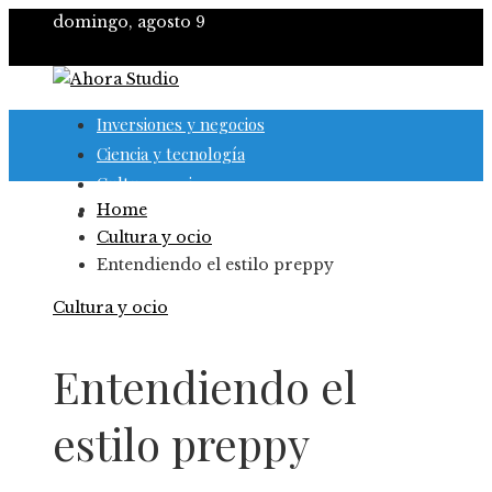
domingo, agosto 9
Inversiones y negocios
Ciencia y tecnología
Cultura y ocio
Home
Responsabilidad social
Cultura y ocio
Entendiendo el estilo preppy
Cultura y ocio
Entendiendo el
estilo preppy