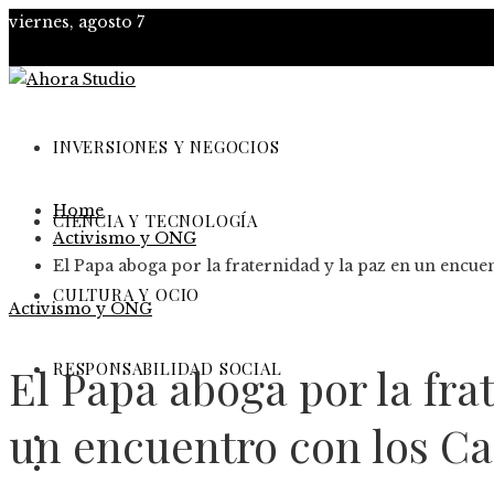
viernes, agosto 7
INVERSIONES Y NEGOCIOS
Home
CIENCIA Y TECNOLOGÍA
Activismo y ONG
El Papa aboga por la fraternidad y la paz en un encu
CULTURA Y OCIO
Activismo y ONG
RESPONSABILIDAD SOCIAL
El Papa aboga por la fra
un encuentro con los C
Inversiones y negocios
Ciencia y tecnología