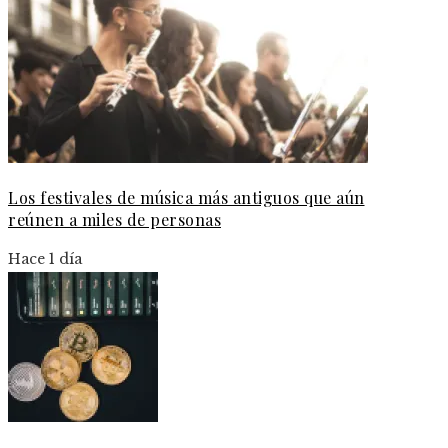
Los festivales de música más antiguos que aún
reúnen a miles de personas
Hace 1 día