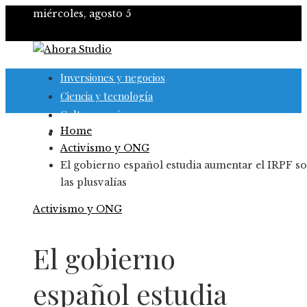
miércoles, agosto 5
Inversiones y negocios
Ciencia y tecnología
Cultura y ocio
Home
Responsabilidad social
Activismo y ONG
El gobierno español estudia aumentar el IRPF s
las plusvalías
Activismo y ONG
El gobierno
español estudia