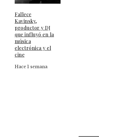
Fallece
Kavinsky,
productor y DJ
que influyó en la
música
electrónica y el
cine
Hace 1 semana
Información
Contacto
Política de Privacidad y Protección de Datos
Marco Legal del Sitio y Normas de Uso
Quiénes somos