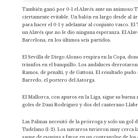
También ganó por 0-1 el Alavés ante un animoso T
ciertamente evitable. Un balón en largo desde al á
para hacer el 0-1 y adelantar al conjunto vasco. E
un Alavés que no le dio ninguna esperanza. El Ala
Barcelona, ​​en los últimos seis partidos.
El Sevilla de Diego Alonso respira en la Copa, do
triunfos en el banquillo. Los andaluces derrotaron 
Ramos, de penalti, y de Gattoni. El resultado pudo 
Barredo, el portero del Astorga.
El Mallorca, con apuros en la Liga, sigue su buena
goles de Dani Rodríguez y dos del canterano Llabré
Las Palmas necesitó de la prórroga y solo un gol d
Tudelano (1-2). Los navarros tuvieron muy cerca l
saque de esquina a favor en un contragolpe de los 