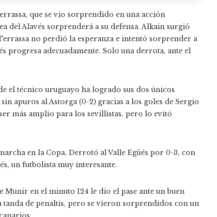
errassa, que se vio sorprendido en una acción
rea del Alavés sorprenderá a su defensa. Alkain surgió
l Terrassa no perdió la esperanza e intentó sorprender a
vés progresa adecuadamente. Solo una derrota, ante el
nde el técnico uruguayo ha logrado sus dos únicos
sin apuros al Astorga (0-2) gracias a los goles de Sergio
ser más amplio para los sevillistas, pero lo evitó
 marcha en la Copa. Derrotó al Valle Egüés por 0-3, con
s, un futbolista muy interesante.
e Munir en el minuto 124 le dio el pase ante un buen
a tanda de penaltis, pero se vieron sorprendidos con un
canarios.