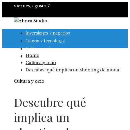
viernes, agosto 7
Inversiones y negocios
Ciencia y tecnología
Cultura y ocio
Home
Responsabilidad social
Cultura y ocio
Descubre qué implica un shooting de moda
Cultura y ocio
Descubre qué
implica un