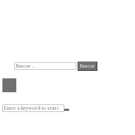
Información
Contacto
Política de Privacidad y Protección de Datos
Marco Legal del Sitio y Normas de Uso
Quiénes somos
Buscar:
© 2020 ahorastudio. All Right Reserved.