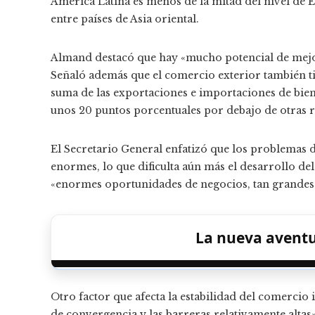
América Latina es menos de la mitad del nivel de E
entre países de Asia oriental.
Almand destacó que hay «mucho potencial de mejora»
Señaló además que el comercio exterior también t
suma de las exportaciones e importaciones de bienes
unos 20 puntos porcentuales por debajo de otras r
El Secretario General enfatizó que los problemas d
enormes, lo que dificulta aún más el desarrollo de
«enormes oportunidades de negocios, tan grandes c
La nueva aventu
Otro factor que afecta la estabilidad del comercio i
de convergencia y las barreras relativamente altas»