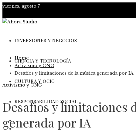
viernes, agosto 7
INVERSIONES Y NEGOCIOS
Home
CIENCIA Y TECNOLOGÍA
Activismo y ONG
Desafíos y limitaciones de la música generada por IA
CULTURA Y OCIO
Activismo y ONG
RESPONSABILIDAD SOCIAL
Desafíos y limitaciones 
generada por IA
Inversiones y negocios
Ciencia y tecnología