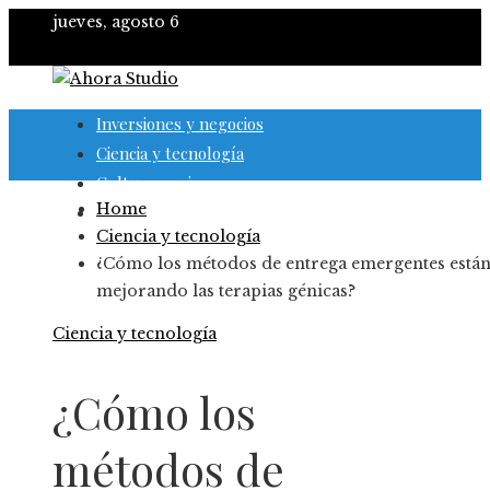
jueves, agosto 6
Inversiones y negocios
Ciencia y tecnología
Cultura y ocio
Home
Responsabilidad social
Ciencia y tecnología
¿Cómo los métodos de entrega emergentes está
mejorando las terapias génicas?
Ciencia y tecnología
¿Cómo los
métodos de