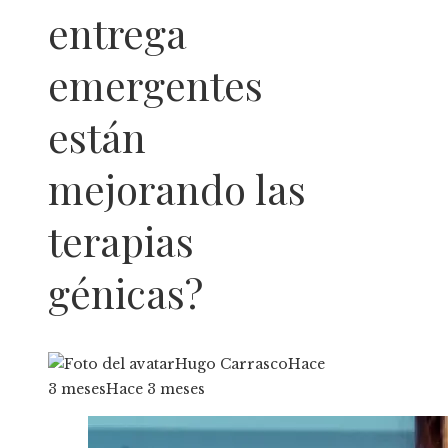
entrega
emergentes
están
mejorando las
terapias
génicas?
Hugo Carrasco
Hace
3 meses
Hace 3 meses