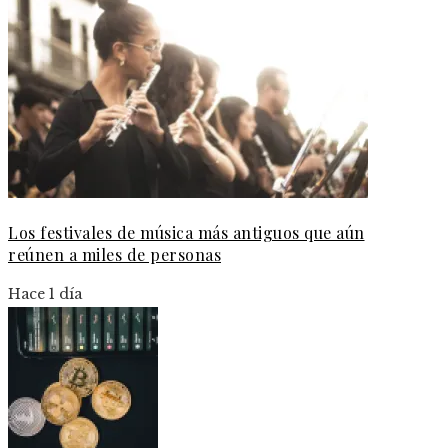
Los festivales de música más antiguos que aún
reúnen a miles de personas
Hace 1 día