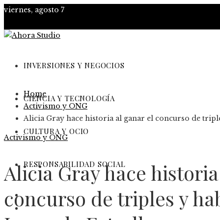
viernes, agosto 7
INVERSIONES Y NEGOCIOS
Home
CIENCIA Y TECNOLOGÍA
Activismo y ONG
Alicia Gray hace historia al ganar el concurso de tripl
CULTURA Y OCIO
Activismo y ONG
RESPONSABILIDAD SOCIAL
Alicia Gray hace historia
concurso de triples y ha
Inversiones y negocios
Ciencia y tecnología