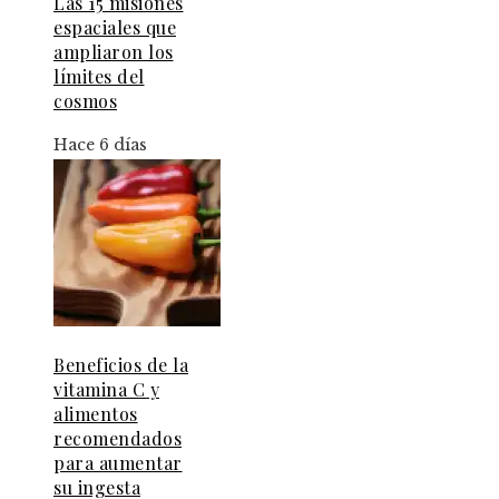
Las 15 misiones
espaciales que
ampliaron los
límites del
cosmos
Hace 6 días
Beneficios de la
vitamina C y
alimentos
recomendados
para aumentar
su ingesta