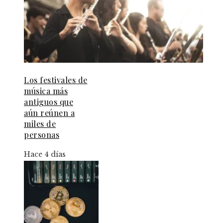
Los festivales de
música más
antiguos que
aún reúnen a
miles de
personas
Hace 4 días