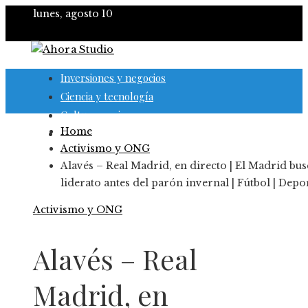
lunes, agosto 10
Inversiones y negocios
Ciencia y tecnología
Cultura y ocio
Home
Responsabilidad social
Activismo y ONG
Alavés – Real Madrid, en directo | El Madrid bus
liderato antes del parón invernal | Fútbol | Depo
Activismo y ONG
Alavés – Real
Madrid, en